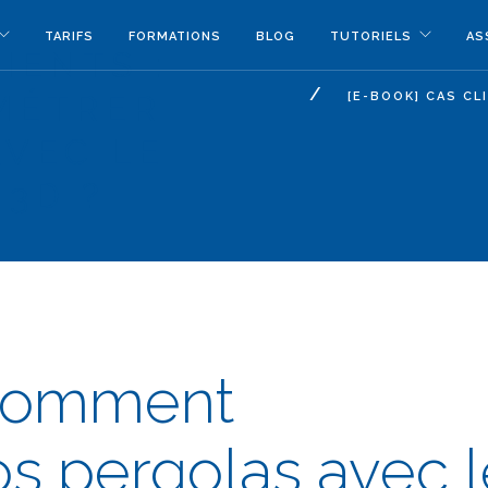
TARIFS
FORMATIONS
BLOG
TUTORIELS
AS
IENTS :
MÉTRER
[E-BOOK] CAS C
AVEC LE
 3D ?
: comment
s pergolas avec l