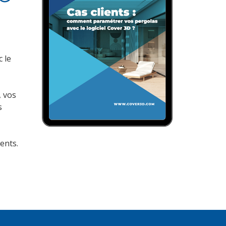
 le
, vos
s
ents.