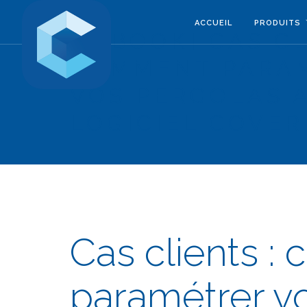
ACCUEIL
PRODUITS
[E-BOOK] CAS CL
COMMENT PARA
VOS PERGOLAS 
LOGICIEL COVER
Cas clients 
paramétrer vo