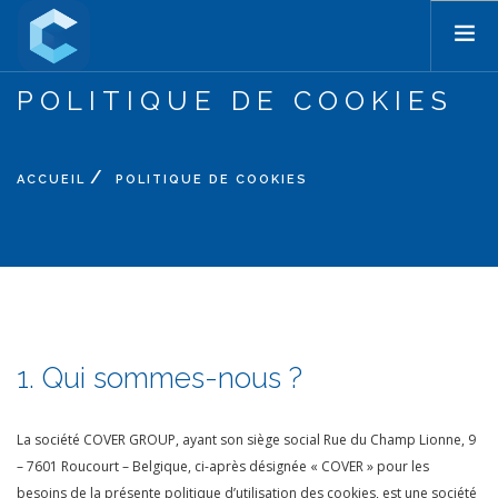
POLITIQUE DE COOKIES
ACCUEIL
PRODUITS
TARIFS
ACCUEIL
POLITIQUE DE COOKIES
FORMATIONS
BLOG
TUTORIELS
ASSISTANCE
SOCIÉTÉ
1. Qui sommes-nous ?
CONTACT
SEARCH SITE
La société COVER GROUP, ayant son siège social Rue du Champ Lionne, 9
– 7601 Roucourt – Belgique, ci-après désignée « COVER » pour les
FR
besoins de la présente politique d’utilisation des cookies, est une société