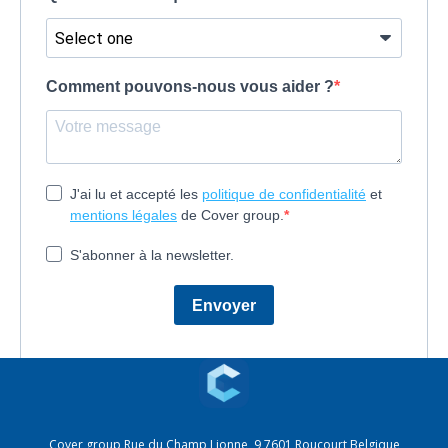
Cover group
Rue du Champ Lionne, 9
7601 Roucourt
Belgique