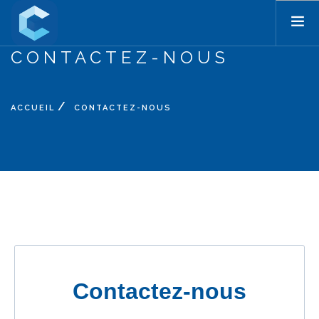
CONTACTEZ-NOUS
ACCUEIL
PRODUITS
ACCUEIL
CONTACTEZ-NOUS
TARIFS
FORMATIONS
BLOG
TUTORIELS
ASSISTANCE
SOCIÉTÉ
CONTACT
SEARCH SITE
FR