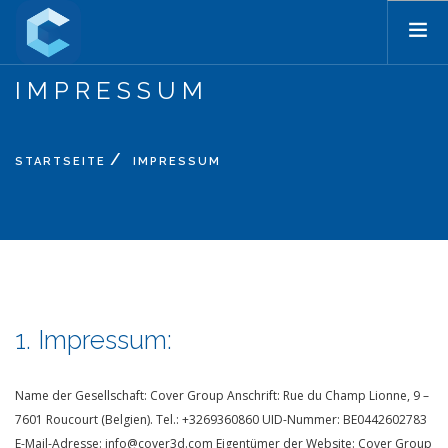
IMPRESSUM
STARTSEITE
PRODUKTE
PREISE
STARTSEITE
IMPRESSUM
BLOG
UNTERSTÜTZUNG
UNTERNEHMEN
KONTAKT
SEARCH SITE
1. Impressum:
DE
Name der Gesellschaft: Cover Group
Anschrift: Rue du Champ Lionne, 9 –
7601 Roucourt (Belgien).
Tel.: +3269360860
UID-Nummer: BE0442602783
E-Mail-Adresse: info@cover3d.com
Eigentümer der Website: Cover Group