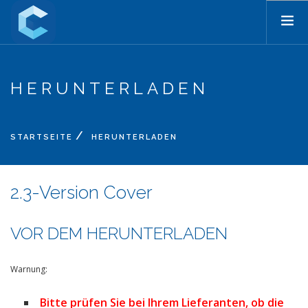
STARTSEITE
HERUNTERLADEN
PRODUKTE
PREISE
BLOG
STARTSEITE
HERUNTERLADEN
UNTERSTÜTZUNG
UNTERNEHMEN
2.3-Version Cover
KONTAKT
VOR DEM HERUNTERLADEN
SEARCH SITE
DE
Warnung:
Bitte prüfen Sie bei Ihrem Lieferanten, ob die